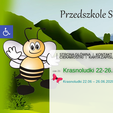
Open toolbar
STRONA GŁÓWNA
KONTAKT
CIEKAWOSTKI
KARTA ZAPIS
Krasnoludki 22-26.
cze 21
Krasnoludki 22.06 – 26.06.202