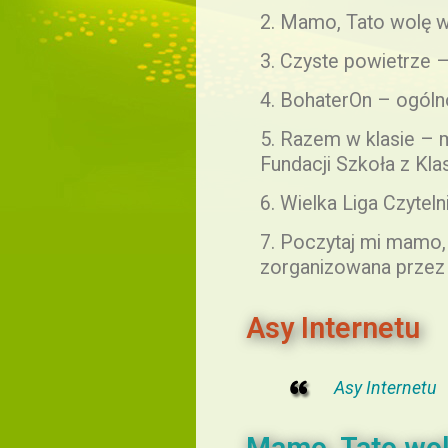
2. Mamo, Tato wolę 
3. Czyste powietrze 
4. BohaterOn – ogóln
5. Razem w klasie –
Fundacji Szkoła z Kla
6. Wielka Liga Czyte
7. Poczytaj mi mamo, 
zorganizowana przez 
Asy Internetu
Asy Internetu