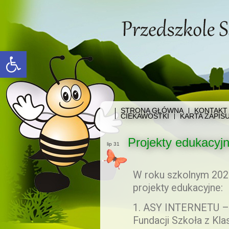
Open toolbar
STRONA GŁÓWNA
KONTAKT
CIEKAWOSTKI
KARTA ZAPIS
Projekty edukacyj
lip 31
W roku szkolnym 2023
projekty edukacyjne:
1. ASY INTERNETU –
Fundacji Szkoła z Kla