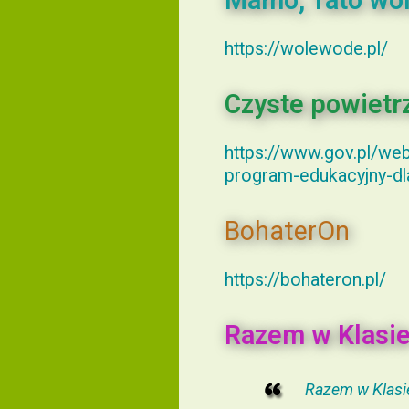
Mamo, Tato wo
https://wolewode.pl/
Czyste powietr
https://www.gov.pl/we
program-edukacyjny-d
BohaterOn
https://bohateron.pl/
Razem w Klasi
Razem w Klasi