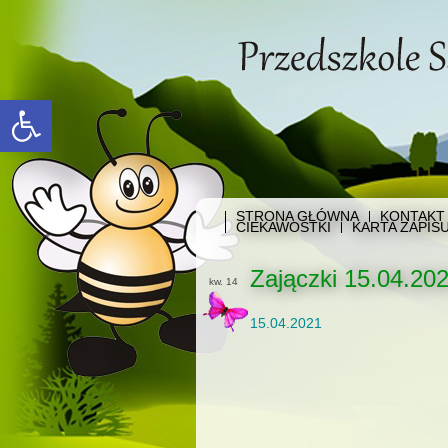
Open toolbar
STRONA GŁÓWNA
KONTAKT
CIEKAWOSTKI
KARTA ZAPIS
Zajączki 15.04.20
kw. 14
15.04.2021