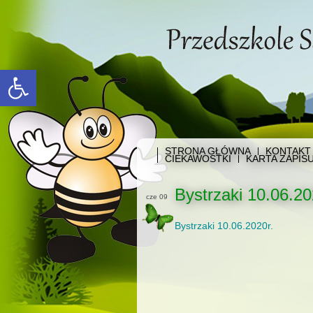
Open toolbar
STRONA GŁÓWNA
KONTAKT
CIEKAWOSTKI
KARTA ZAPIS
Bystrzaki 10.06.20
cze 09
Bystrzaki 10.06.2020r.