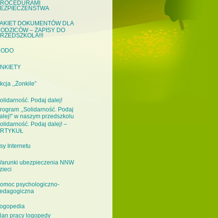
ROCEDURAMI
EZPIECZEŃSTWA
AKIET DOKUMENTÓW DLA
ODZICÓW – ZAPISY DO
RZEDSZKOLA!!!
RODO
NKIETY
kcja ,,Żonkile”
olidarność. Podaj dalej!
rogram ,,Solidarność. Podaj
alej!” w naszym przedszkolu
olidarność. Podaj dalej! –
RTYKUŁ
sy Internetu
arunki ubezpieczenia NNW
zieci
omoc psychologiczno-
edagogiczna
ogopedia
lan pracy logopedy