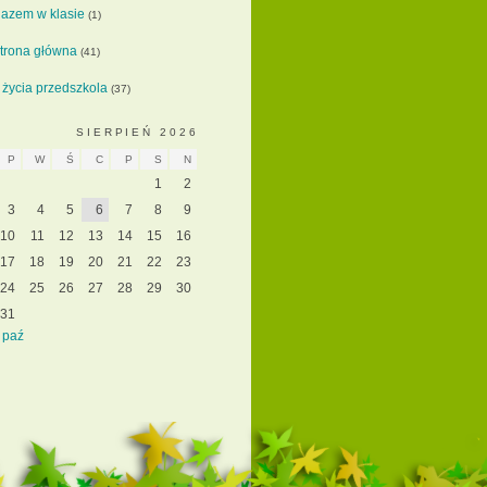
azem w klasie
(1)
trona główna
(41)
 życia przedszkola
(37)
SIERPIEŃ 2026
P
W
Ś
C
P
S
N
1
2
3
4
5
6
7
8
9
10
11
12
13
14
15
16
17
18
19
20
21
22
23
24
25
26
27
28
29
30
31
 paź