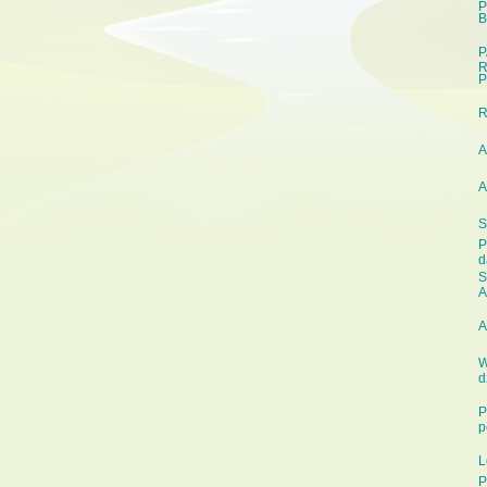
P
B
P
R
P
A
A
S
P
d
S
A
A
W
d
P
p
L
P