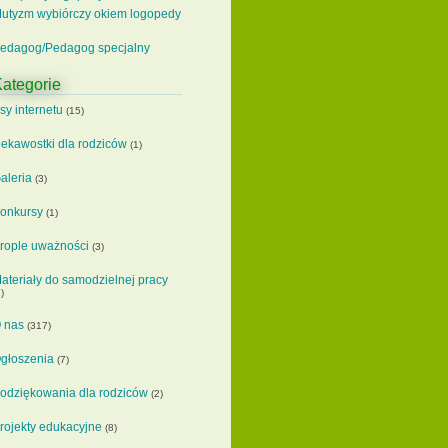
utyzm wybiórczy okiem logopedy
edagog/Pedagog specjalny
ategorie
sy internetu
(15)
iekawostki dla rodziców
(1)
aleria
(3)
onkursy
(1)
rople uważności
(3)
ateriały do samodzielnej pracy
)
 nas
(317)
głoszenia
(7)
odziękowania dla rodziców
(2)
rojekty edukacyjne
(8)