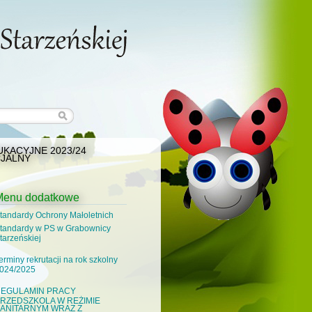
KACYJNE 2023/24
JALNY
Menu dodatkowe
tandardy Ochrony Małoletnich
tandardy w PS w Grabownicy
tarzeńskiej
erminy rekrutacji na rok szkolny
024/2025
EGULAMIN PRACY
RZEDSZKOLA W REŻIMIE
ANITARNYM WRAZ Z