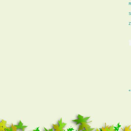
R
S
Z
«