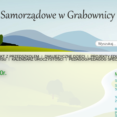
KT Z PRZEDSZKOLEM
DWUJĘZYCZNE DZIECI
PROJEKTY EDU
ISU
KALENDARZ UROCZYSTOŚCI
PEDAGOG/PEDAGOG SPEC
0r.
S
S
S
T
2
R
P
S