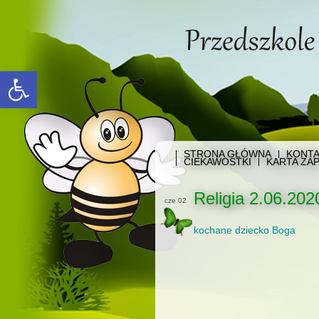
Open toolbar
STRONA GŁÓWNA
KONTA
CIEKAWOSTKI
KARTA ZAP
Religia 2.06.2020
cze 02
kochane dziecko Boga