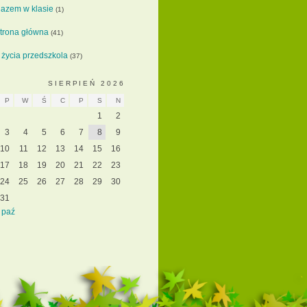
azem w klasie
(1)
trona główna
(41)
 życia przedszkola
(37)
SIERPIEŃ 2026
P
W
Ś
C
P
S
N
1
2
3
4
5
6
7
8
9
10
11
12
13
14
15
16
17
18
19
20
21
22
23
24
25
26
27
28
29
30
31
 paź