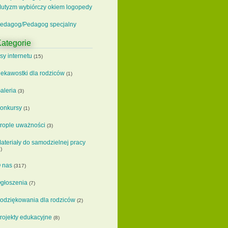
utyzm wybiórczy okiem logopedy
edagog/Pedagog specjalny
ategorie
sy internetu
(15)
iekawostki dla rodziców
(1)
aleria
(3)
onkursy
(1)
rople uważności
(3)
ateriały do samodzielnej pracy
)
 nas
(317)
głoszenia
(7)
odziękowania dla rodziców
(2)
rojekty edukacyjne
(8)