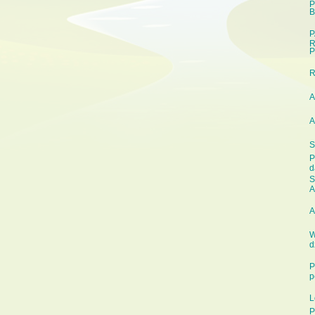
P
B
P
R
P
A
A
S
P
d
S
A
A
W
d
P
p
L
P