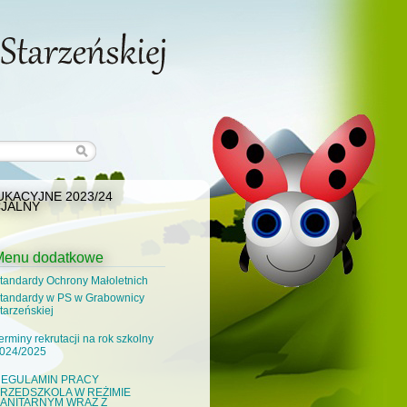
KACYJNE 2023/24
JALNY
Menu dodatkowe
tandardy Ochrony Małoletnich
tandardy w PS w Grabownicy
tarzeńskiej
erminy rekrutacji na rok szkolny
024/2025
EGULAMIN PRACY
RZEDSZKOLA W REŻIMIE
ANITARNYM WRAZ Z