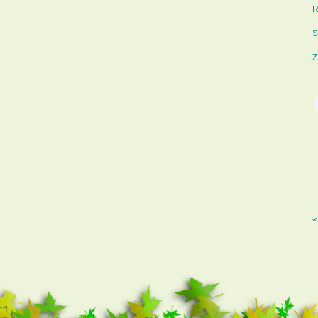
R
S
Z
«