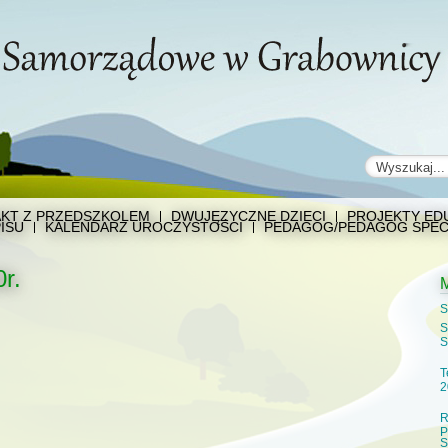
KT Z PRZEDSZKOLEM
DWUJĘZYCZNE DZIECI
PROJEKTY EDU
ISU
KALENDARZ UROCZYSTOŚCI
PEDAGOG/PEDAGOG SPEC
r.
S
S
S
T
2
R
P
S