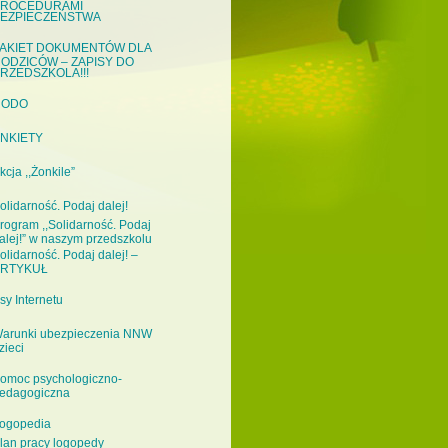
ROCEDURAMI
EZPIECZEŃSTWA
AKIET DOKUMENTÓW DLA
ODZICÓW – ZAPISY DO
RZEDSZKOLA!!!
RODO
NKIETY
kcja ,,Żonkile”
olidarność. Podaj dalej!
rogram ,,Solidarność. Podaj
alej!” w naszym przedszkolu
olidarność. Podaj dalej! –
RTYKUŁ
sy Internetu
arunki ubezpieczenia NNW
zieci
omoc psychologiczno-
edagogiczna
ogopedia
lan pracy logopedy