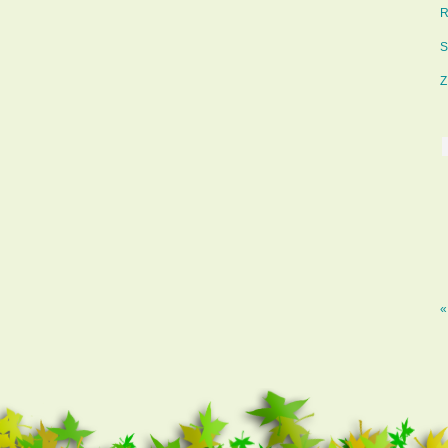
R
S
Z
«