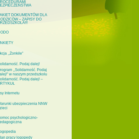
ROCEDURAMI
EZPIECZEŃSTWA
AKIET DOKUMENTÓW DLA
ODZICÓW – ZAPISY DO
RZEDSZKOLA!!!
RODO
NKIETY
kcja ,,Żonkile”
olidarność. Podaj dalej!
rogram ,,Solidarność. Podaj
alej!” w naszym przedszkolu
olidarność. Podaj dalej! –
RTYKUŁ
sy Internetu
arunki ubezpieczenia NNW
zieci
omoc psychologiczno-
edagogiczna
ogopedia
lan pracy logopedy