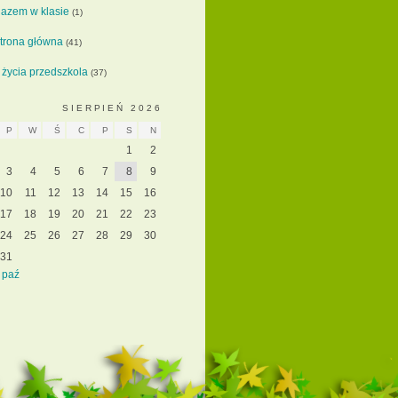
azem w klasie
(1)
trona główna
(41)
 życia przedszkola
(37)
SIERPIEŃ 2026
P
W
Ś
C
P
S
N
1
2
3
4
5
6
7
8
9
10
11
12
13
14
15
16
17
18
19
20
21
22
23
24
25
26
27
28
29
30
31
 paź