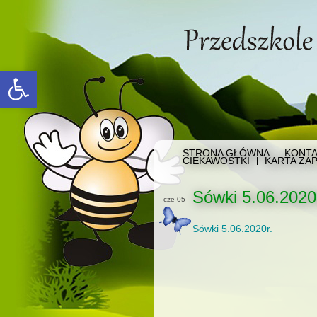
Open toolbar
STRONA GŁÓWNA
KONTA
CIEKAWOSTKI
KARTA ZAP
Sówki 5.06.2020
cze 05
Sówki 5.06.2020r.