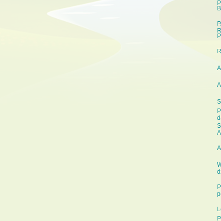
P
B
P
R
P
A
A
S
P
d
S
A
A
W
d
P
p
L
P