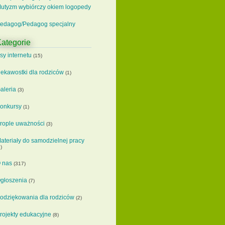
utyzm wybiórczy okiem logopedy
edagog/Pedagog specjalny
ategorie
sy internetu
(15)
iekawostki dla rodziców
(1)
aleria
(3)
onkursy
(1)
rople uważności
(3)
ateriały do samodzielnej pracy
)
 nas
(317)
głoszenia
(7)
odziękowania dla rodziców
(2)
rojekty edukacyjne
(8)