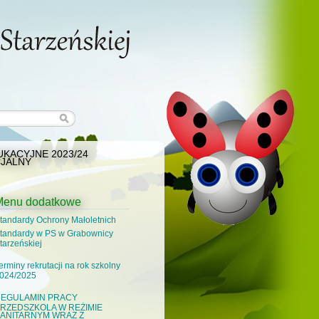
KACYJNE 2023/24
JALNY
Menu dodatkowe
tandardy Ochrony Małoletnich
tandardy w PS w Grabownicy
tarzeńskiej
erminy rekrutacji na rok szkolny
024/2025
EGULAMIN PRACY
RZEDSZKOLA W REŻIMIE
ANITARNYM WRAZ Z