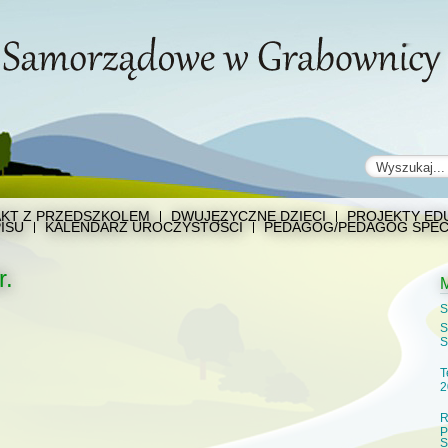
KT Z PRZEDSZKOLEM
DWUJĘZYCZNE DZIECI
PROJEKTY EDU
ISU
KALENDARZ UROCZYSTOŚCI
PEDAGOG/PEDAGOG SPEC
r.
S
S
S
T
2
R
P
S