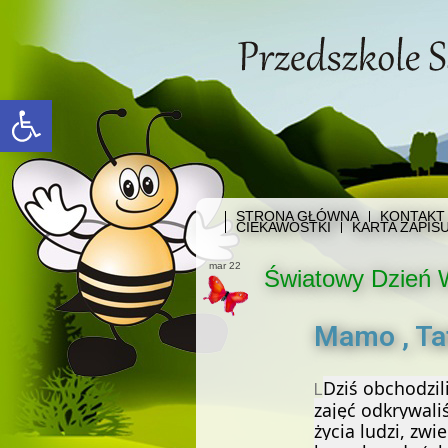
Open toolbar
STRONA GŁÓWNA
KONTAKT
CIEKAWOSTKI
KARTA ZAPIS
mar 22
Światowy Dzień
Mamo , Ta
Dziś obchodzi
L
zajęć odkrywali
życia ludzi, zwi