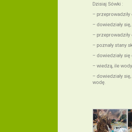
Dzisiaj Sówki :
– przeprowadziły 
– dowiedziały się,
– przeprowadziły 
– poznały stany s
– dowiedziały się
– wiedzą, ile wody
– dowiedziały się,
wodę.