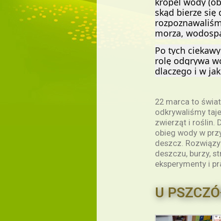
kropel wody (ob
skąd bierze się
rozpoznawaliśmy
morza, wodospa
Po tych ciekawy
rolę odgrywa wo
dlaczego i w ja
22 marca to świa
odkrywaliśmy tajem
zwierząt i roślin
obieg wody w przyr
deszcz. Rozwiązy
deszczu, burzy, s
eksperymenty i pr
U PSZCZÓ