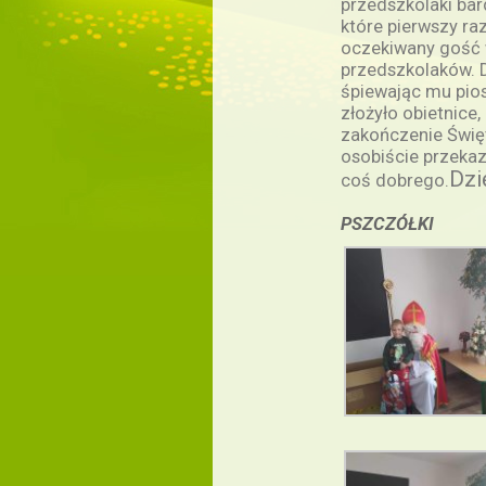
przedszkolaki bar
które pierwszy ra
oczekiwany gość 
przedszkolaków. D
śpiewając mu pios
złożyło obietnice,
zakończenie Świę
osobiście przekaz
Dzi
coś dobrego.
PSZCZÓŁKI