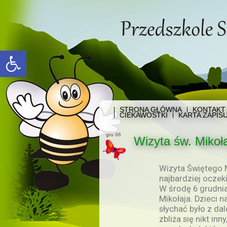
Open toolbar
STRONA GŁÓWNA
KONTAKT
CIEKAWOSTKI
KARTA ZAPIS
gru 06
Wizyta św. Mikoł
Wizyta Świętego M
najbardziej oczek
W środę 6 grudnia
Mikołaja. Dzieci 
słychać było z dal
zbliża się nikt inn