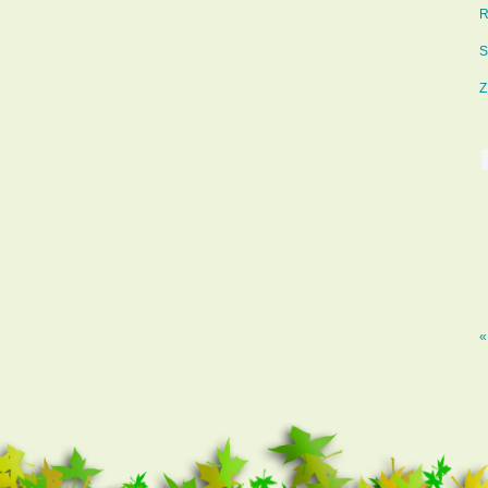
R
S
Z
«