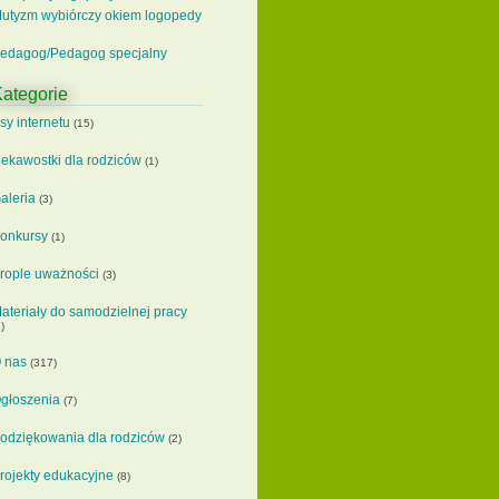
utyzm wybiórczy okiem logopedy
edagog/Pedagog specjalny
ategorie
sy internetu
(15)
iekawostki dla rodziców
(1)
aleria
(3)
onkursy
(1)
rople uważności
(3)
ateriały do samodzielnej pracy
)
 nas
(317)
głoszenia
(7)
odziękowania dla rodziców
(2)
rojekty edukacyjne
(8)