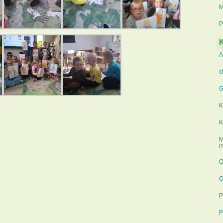
M
P
K
A
c
G
K
K
M
(1
O
O
P
P