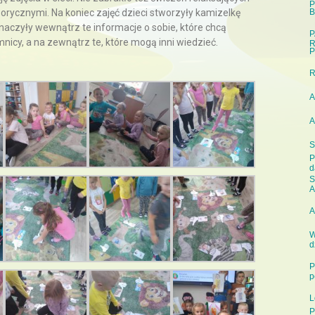
P
orycznymi. Na koniec zajęć dzieci stworzyły kamizelkę
B
naczyły wewnątrz te informacje o sobie, które chcą
P
icy, a na zewnątrz te, które mogą inni wiedzieć.
R
P
A
A
S
P
d
S
A
A
W
d
P
p
L
P