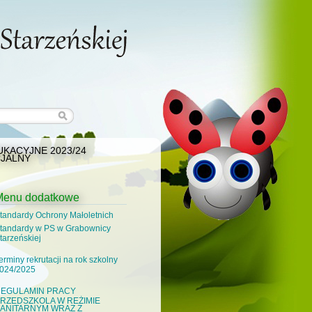
KACYJNE 2023/24
JALNY
Menu dodatkowe
tandardy Ochrony Małoletnich
tandardy w PS w Grabownicy
tarzeńskiej
erminy rekrutacji na rok szkolny
024/2025
EGULAMIN PRACY
RZEDSZKOLA W REŻIMIE
ANITARNYM WRAZ Z