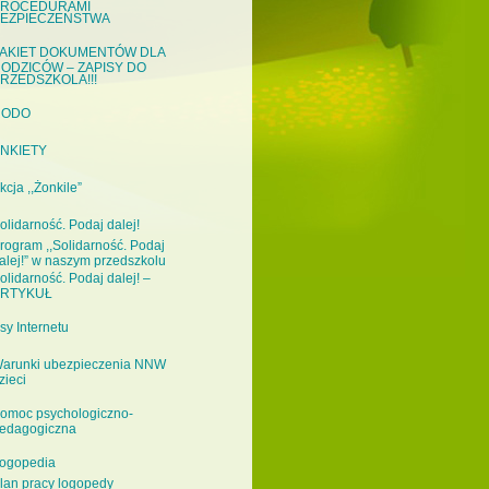
ROCEDURAMI
EZPIECZEŃSTWA
AKIET DOKUMENTÓW DLA
ODZICÓW – ZAPISY DO
RZEDSZKOLA!!!
RODO
NKIETY
kcja ,,Żonkile”
olidarność. Podaj dalej!
rogram ,,Solidarność. Podaj
alej!” w naszym przedszkolu
olidarność. Podaj dalej! –
RTYKUŁ
sy Internetu
arunki ubezpieczenia NNW
zieci
omoc psychologiczno-
edagogiczna
ogopedia
lan pracy logopedy