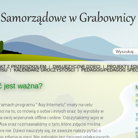
KT Z PRZEDSZKOLEM
DWUJĘZYCZNE DZIECI
PROJEKTY EDU
ISU
KALENDARZ UROCZYSTOŚCI
PEDAGOG/PEDAGOG SPEC
 jest ważna?
S
S
 ramach programu ” Asy Internetu” miały na celu
S
ci na to, co mówią o sobie i innych oraz by wyrobiły w
T
 swój wizerunek offline i online. Odczytaliśmy wpis w
2
 Asa oraz rozmawialiśmy o tym, które zdjęcia można
R
re nie. Dzieci nauczyły się, że zawsze należy pytać o
P
S
ę zdjęcia w sieci. Nie zabrakło też ćwiczeń relaksujących