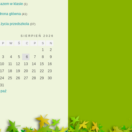
azem w klasie
(1)
trona główna
(41)
 życia przedszkola
(37)
SIERPIEŃ 2026
P
W
Ś
C
P
S
N
1
2
3
4
5
6
7
8
9
10
11
12
13
14
15
16
17
18
19
20
21
22
23
24
25
26
27
28
29
30
31
 paź