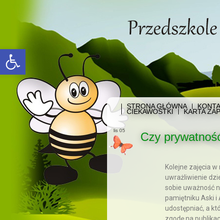
Open toolbar
STRONA GŁÓWNA
KONTA
CIEKAWOSTKI
KARTA ZAP
lis 05
Czy prywatność
Kolejne zajęcia w
uwrażliwienie dzie
sobie uważność na
pamiętniku Aski i
udostępniać, a któ
zgodę na publikacj