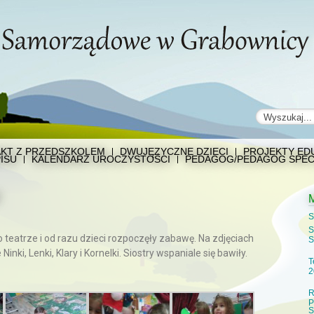
KT Z PRZEDSZKOLEM
DWUJĘZYCZNE DZIECI
PROJEKTY EDU
ISU
KALENDARZ UROCZYSTOŚCI
PEDAGOG/PEDAGOG SPEC
S
S
 teatrze i od razu dzieci rozpoczęły zabawę. Na zdjęciach
S
Ninki, Lenki, Klary i Kornelki. Siostry wspaniale się bawiły.
T
2
R
P
S