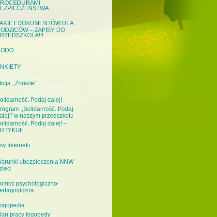
ROCEDURAMI
EZPIECZEŃSTWA
AKIET DOKUMENTÓW DLA
ODZICÓW – ZAPISY DO
RZEDSZKOLA!!!
RODO
NKIETY
kcja ,,Żonkile”
olidarność. Podaj dalej!
rogram ,,Solidarność. Podaj
alej!” w naszym przedszkolu
olidarność. Podaj dalej! –
RTYKUŁ
sy Internetu
arunki ubezpieczenia NNW
zieci
omoc psychologiczno-
edagogiczna
ogopedia
lan pracy logopedy