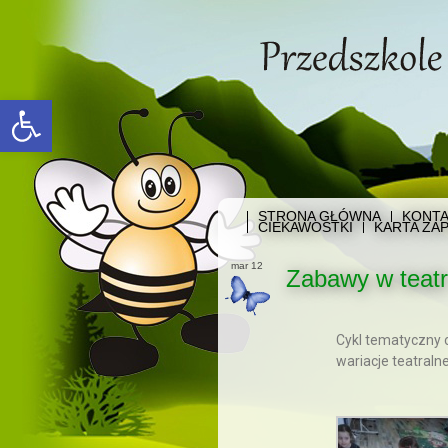
Open toolbar
STRONA GŁÓWNA
KONTA
CIEKAWOSTKI
KARTA ZAP
mar 12
Zabawy w teatr
Cykl tematyczny o
wariacje teatralne 