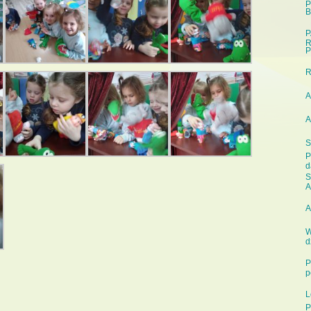
P
B
P
R
P
A
A
S
P
d
S
A
A
W
d
P
p
L
P