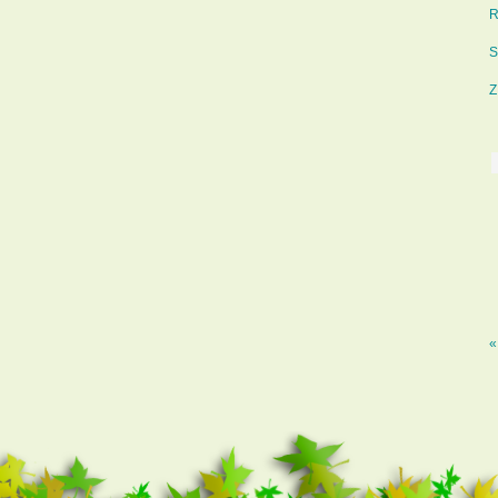
R
S
Z
«