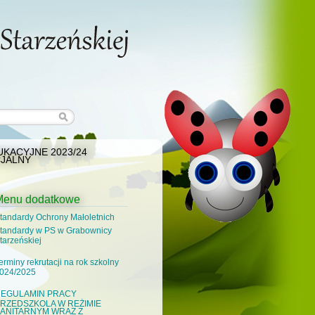
KACYJNE 2023/24
JALNY
Menu dodatkowe
tandardy Ochrony Małoletnich
tandardy w PS w Grabownicy
tarzeńskiej
erminy rekrutacji na rok szkolny
024/2025
EGULAMIN PRACY
RZEDSZKOLA W REŻIMIE
ANITARNYM WRAZ Z