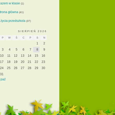
azem w klasie
(1)
trona główna
(41)
 życia przedszkola
(37)
SIERPIEŃ 2026
P
W
Ś
C
P
S
N
1
2
3
4
5
6
7
8
9
10
11
12
13
14
15
16
17
18
19
20
21
22
23
24
25
26
27
28
29
30
31
 paź