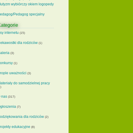
utyzm wybiórczy okiem logopedy
edagog/Pedagog specjalny
ategorie
sy internetu
(15)
iekawostki dla rodziców
(1)
aleria
(3)
onkursy
(1)
rople uważności
(3)
ateriały do samodzielnej pracy
)
 nas
(317)
głoszenia
(7)
odziękowania dla rodziców
(2)
rojekty edukacyjne
(8)