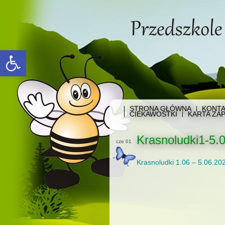
Open toolbar
STRONA GŁÓWNA
KONTA
CIEKAWOSTKI
KARTA ZAP
Krasnoludki1-5.0
cze 01
Krasnoludki 1.06 – 5.06.20