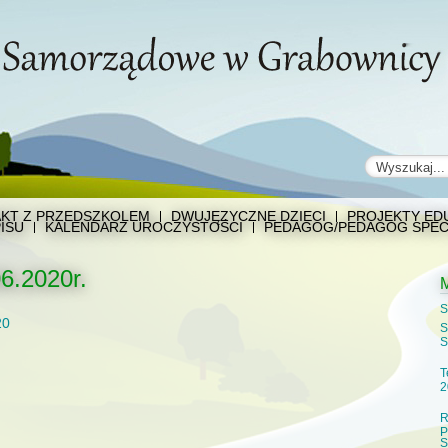
KT Z PRZEDSZKOLEM
DWUJĘZYCZNE DZIECI
PROJEKTY EDU
ISU
KALENDARZ UROCZYSTOŚCI
PEDAGOG/PEDAGOG SPEC
6.2020r.
S
20
S
S
T
2
R
P
S