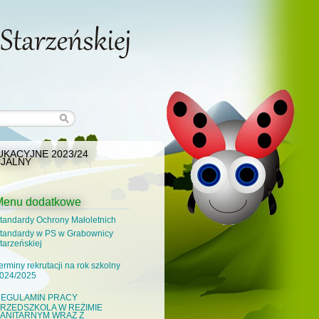
KACYJNE 2023/24
JALNY
Menu dodatkowe
tandardy Ochrony Małoletnich
tandardy w PS w Grabownicy
tarzeńskiej
erminy rekrutacji na rok szkolny
024/2025
EGULAMIN PRACY
RZEDSZKOLA W REŻIMIE
ANITARNYM WRAZ Z