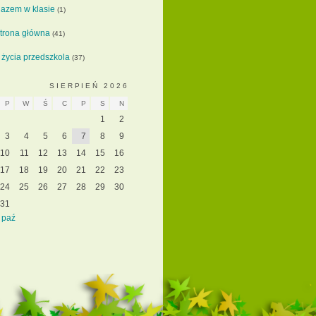
azem w klasie
(1)
trona główna
(41)
 życia przedszkola
(37)
SIERPIEŃ 2026
P
W
Ś
C
P
S
N
1
2
3
4
5
6
7
8
9
10
11
12
13
14
15
16
17
18
19
20
21
22
23
24
25
26
27
28
29
30
31
 paź