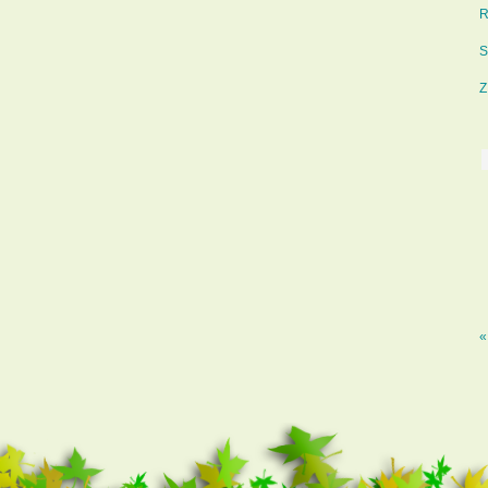
R
S
Z
«