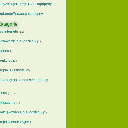
utyzm wybiórczy okiem logopedy
edagog/Pedagog specjalny
ategorie
sy internetu
(15)
iekawostki dla rodziców
(1)
aleria
(3)
onkursy
(1)
rople uważności
(3)
ateriały do samodzielnej pracy
)
 nas
(317)
głoszenia
(7)
odziękowania dla rodziców
(2)
rojekty edukacyjne
(8)