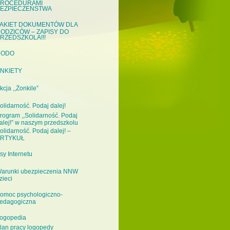
ROCEDURAMI
EZPIECZEŃSTWA
AKIET DOKUMENTÓW DLA
ODZICÓW – ZAPISY DO
RZEDSZKOLA!!!
RODO
NKIETY
kcja ,,Żonkile”
olidarność. Podaj dalej!
rogram ,,Solidarność. Podaj
alej!” w naszym przedszkolu
olidarność. Podaj dalej! –
RTYKUŁ
sy Internetu
arunki ubezpieczenia NNW
zieci
omoc psychologiczno-
edagogiczna
ogopedia
lan pracy logopedy