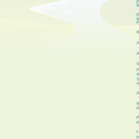
P
B
P
R
P
A
A
S
P
d
S
A
A
W
d
P
p
L
P