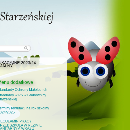
KACYJNE 2023/24
JALNY
Menu dodatkowe
tandardy Ochrony Małoletnich
tandardy w PS w Grabownicy
tarzeńskiej
erminy rekrutacji na rok szkolny
024/2025
EGULAMIN PRACY
RZEDSZKOLA W REŻIMIE
ANITARNYM WRAZ Z