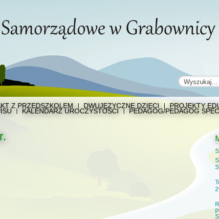
KT Z PRZEDSZKOLEM
DWUJĘZYCZNE DZIECI
PROJEKTY EDU
ISU
KALENDARZ UROCZYSTOŚCI
PEDAGOG/PEDAGOG SPEC
r.
S
S
S
T
2
R
P
S