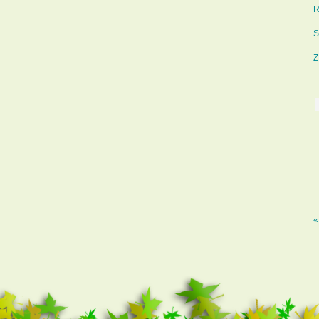
R
S
Z
«