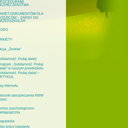
ROCEDURAMI
EZPIECZEŃSTWA
AKIET DOKUMENTÓW DLA
ODZICÓW – ZAPISY DO
RZEDSZKOLA!!!
RODO
NKIETY
kcja ,,Żonkile”
olidarność. Podaj dalej!
rogram ,,Solidarność. Podaj
alej!” w naszym przedszkolu
olidarność. Podaj dalej! –
RTYKUŁ
sy Internetu
arunki ubezpieczenia NNW
zieci
omoc psychologiczno-
edagogiczna
ogopedia
lan pracy logopedy