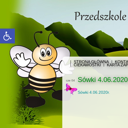
Open toolbar
STRONA GŁÓWNA
KONTA
CIEKAWOSTKI
KARTA ZAP
Sówki 4.06.2020
cze 04
Sówki 4.06.2020r.