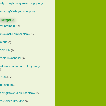
utyzm wybiórczy okiem logopedy
edagog/Pedagog specjalny
ategorie
sy internetu
(15)
iekawostki dla rodziców
(1)
aleria
(3)
onkursy
(1)
rople uważności
(3)
ateriały do samodzielnej pracy
)
 nas
(317)
głoszenia
(7)
odziękowania dla rodziców
(2)
rojekty edukacyjne
(8)