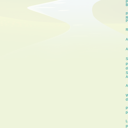
P
B
P
R
P
A
A
S
P
d
S
A
A
W
d
P
p
L
P