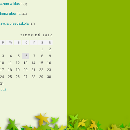
azem w klasie
(1)
trona główna
(41)
 życia przedszkola
(37)
SIERPIEŃ 2026
P
W
Ś
C
P
S
N
1
2
3
4
5
6
7
8
9
10
11
12
13
14
15
16
17
18
19
20
21
22
23
24
25
26
27
28
29
30
31
 paź