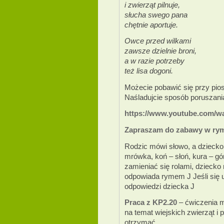
i zwierząt pilnuje,
słucha swego pana
chętnie aportuje.
Owce przed wilkami
zawsze dzielnie broni,
a w razie potrzeby
też lisa dogoni.
Możecie pobawić się przy pio
Naśladujcie sposób poruszania 
https://www.youtube.com/
Zapraszam do zabawy w rym
Rodzic mówi słowo, a dziecko
mrówka, koń – słoń, kura – gó
zamieniać się rolami, dziecko
odpowiada rymem J Jeśli się 
odpowiedzi dziecka J
Praca z KP2.20
– ćwiczenia m
na temat wiejskich zwierząt i 
otrzymać.