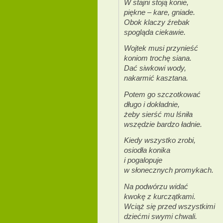
W stajni stoją konie,
piękne – kare, gniade.
Obok klaczy źrebak
spogląda ciekawie.
Wojtek musi przynieść
koniom trochę siana.
Dać siwkowi wody,
nakarmić kasztana.
Potem go szczotkować
długo i dokładnie,
żeby sierść mu lśniła
wszędzie bardzo ładnie.
Kiedy wszystko zrobi,
osiodła konika
i pogalopuje
w słonecznych promykach.
Na podwórzu widać
kwokę z kurczątkami.
Wciąż się przed wszystkimi
dziećmi swymi chwali.