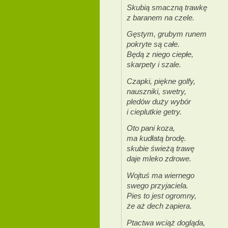
Skubią smaczną trawkę
z baranem na czele.
Gęstym, grubym runem
pokryte są całe.
Będą z niego ciepłe,
skarpety i szale.
Czapki, piękne golfy,
nauszniki, swetry,
pledów duży wybór
i cieplutkie getry.
Oto pani koza,
ma kudłatą brodę.
skubie świeżą trawę
daje mleko zdrowe.
Wojtuś ma wiernego
swego przyjaciela.
Pies to jest ogromny,
że aż dech zapiera.
Ptactwa wciąż dogląda,