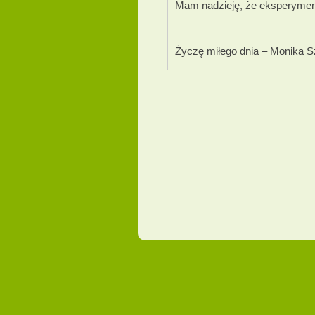
Mam nadzieję, że eksperyment
Życzę miłego dnia – Monika 