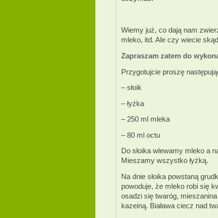
Wiemy już, co dają nam zwierzę
mleko, itd. Ale czy wiecie skąd
Zapraszam zatem do wykona
Przygotujcie proszę następują
– słoik
– łyżka
– 250 ml mleka
– 80 ml octu
Do słoika wlewamy mleko a n
Mieszamy wszystko łyżką.
Na dnie słoika powstaną grudk
powoduje, że mleko robi się k
osadzi się twaróg, mieszanina
kazeiną. Biaława ciecz nad tw