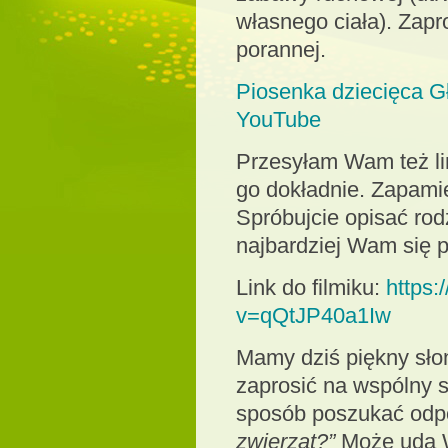
własnego ciała). Zap
porannej.
Piosenka dziecięca G
YouTube
Przesyłam Wam też lin
go dokładnie. Zapamię
Spróbujcie opisać rod
najbardziej Wam się 
Link do filmiku:
https
v=qQtJP40a1Iw
Mamy dziś piękny sło
zaprosić na wspólny s
sposób poszukać odp
zwierząt?”
Może uda W