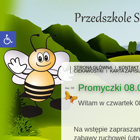
Open toolbar
STRONA GŁÓWNA
KONTAKT
CIEKAWOSTKI
KARTA ZAPIS
Promyczki 08.
kw. 08
Witam w czwartek 0
Na wstępie zaprasza
zabawy ruchowej (utr