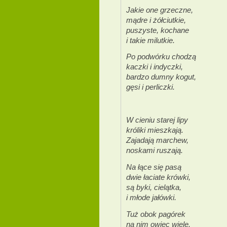
Jakie one grzeczne,
mądre i żółciutkie,
puszyste, kochane
i takie milutkie.
Po podwórku chodzą
kaczki i indyczki,
bardzo dumny kogut,
gęsi i perliczki.
W cieniu starej lipy
króliki mieszkają.
Zajadają marchew,
noskami ruszają.
Na łące się pasą
dwie łaciate krówki,
są byki, cielątka,
i młode jałówki.
Tuż obok pagórek
na nim owiec wiele.