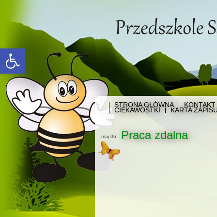
Open toolbar
STRONA GŁÓWNA
KONTAKT
CIEKAWOSTKI
KARTA ZAPIS
Praca zdalna
maj 06