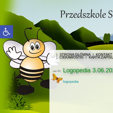
Open toolbar
STRONA GŁÓWNA
KONTAKT
CIEKAWOSTKI
KARTA ZAPIS
Logopedia 3.06.20
cze 03
logopedia