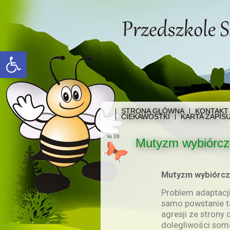
Open toolbar
STRONA GŁÓWNA
KONTAKT
CIEKAWOSTKI
KARTA ZAPIS
lis 28
Mutyzm wybiórcz
Mutyzm wybiórcz
Problem adaptacji 
samo powstanie ta
agresji ze strony
dolegliwości soma