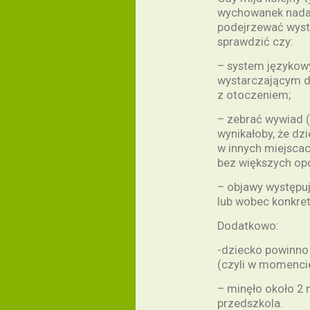
wychowanek nadal
podejrzewać wyst
sprawdzić czy:
– system językowy
wystarczającym d
z otoczeniem;
– zebrać wywiad (
wynikałoby, że dz
w innych miejscac
bez większych op
– objawy występuj
lub wobec konkre
Dodatkowo:
-dziecko powinno 
(czyli w momencie
– minęło około 2
przedszkola.