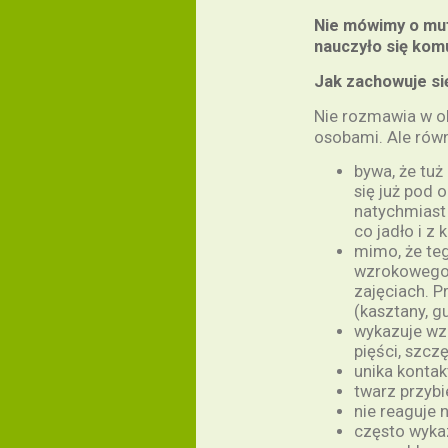
Nie mówimy o mut
nauczyło się kom
Jak zachowuje s
Nie rozmawia w ok
osobami. Ale równ
bywa, że tuż
się już pod 
natychmiast
co jadło i z 
mimo, że teg
wzrokowego, 
zajęciach. 
(kasztany, guz
wykazuje wz
pięści, szczę
unika konta
twarz przybi
nie reaguje
często wyka