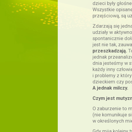
dzieci były głośne
Wszystkie opisane
przejściową, są 
Zdarzają się jedna
udziały w aktywnoś
spontanicznie doł
jest nie tak, zau
przeszkadzają.
T
jednak przeanaliz
dnia jesteśmy w s
każdy inny człow
i problemy z który
dzieckiem czy po
A jednak milczy.
Czym jest mutyzm
O zaburzenie to 
(nie komunikuje si
w określonych mie
Gdy mija kolejny 