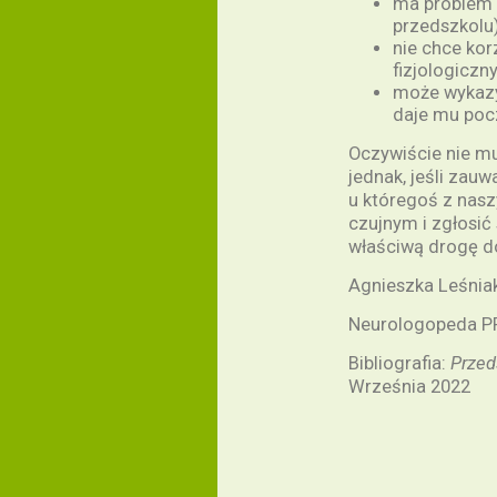
ma problem 
przedszkolu)
nie chce korz
fizjologiczny
może wykazy
daje mu poc
Oczywiście nie m
jednak, jeśli zauw
u któregoś z nasz
czujnym i zgłosić
właściwą drogę d
Agnieszka Leśnia
Neurologopeda P
Bibliografia:
Przed
Września 2022