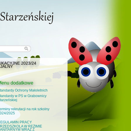
KACYJNE 2023/24
JALNY
Menu dodatkowe
tandardy Ochrony Małoletnich
tandardy w PS w Grabownicy
tarzeńskiej
erminy rekrutacji na rok szkolny
024/2025
EGULAMIN PRACY
RZEDSZKOLA W REŻIMIE
ANITARNYM WRAZ Z