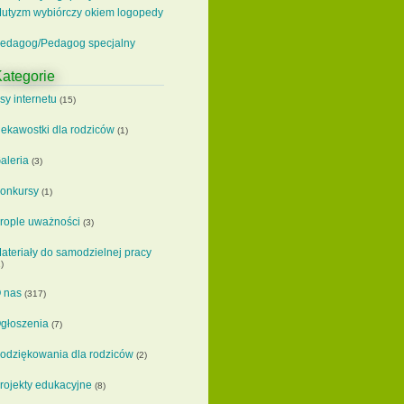
utyzm wybiórczy okiem logopedy
edagog/Pedagog specjalny
ategorie
sy internetu
(15)
iekawostki dla rodziców
(1)
aleria
(3)
onkursy
(1)
rople uważności
(3)
ateriały do samodzielnej pracy
)
 nas
(317)
głoszenia
(7)
odziękowania dla rodziców
(2)
rojekty edukacyjne
(8)