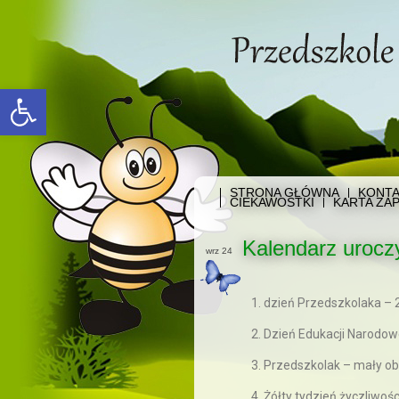
Open toolbar
STRONA GŁÓWNA
KONTA
CIEKAWOSTKI
KARTA ZAP
Kalendarz urocz
wrz 24
1. dzień Przedszkolaka – 
2. Dzień Edukacji Narodowej
3. Przedszkolak – mały o
4. Żółty tydzień życzliwośc