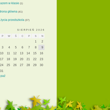
azem w klasie
(1)
trona główna
(41)
 życia przedszkola
(37)
SIERPIEŃ 2026
P
W
Ś
C
P
S
N
1
2
3
4
5
6
7
8
9
10
11
12
13
14
15
16
17
18
19
20
21
22
23
24
25
26
27
28
29
30
31
 paź