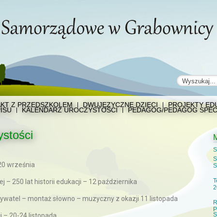
KT Z PRZEDSZKOLEM
DWUJĘZYCZNE DZIECI
PROJEKTY EDU
ISU
KALENDARZ UROCZYSTOŚCI
PEDAGOG/PEDAGOG SPEC
ystości
S
S
20 września
S
T
 – 250 lat historii edukacji – 12 października
2
bywatel – montaż słowno – muzyczny z okazji 11 listopada
R
P
S
i – 20-24 listopada