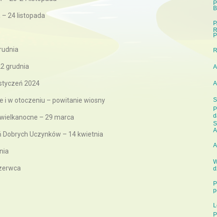
P
B
 – 24 listopada
P
R
P
grudnia
22 grudnia
A
 styczeń 2024
A
 i w otoczeniu – powitanie wiosny
S
P
d
 wielkanocne – 29 marca
S
A
 Dobrych Uczynków – 14 kwietnia
A
nia
W
czerwca
d
P
p
L
P