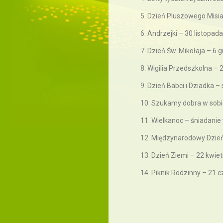
5. Dzień Pluszowego Misia
6. Andrzejki – 30 listopada
7. Dzień Św. Mikołaja – 6 
8. Wigilia Przedszkolna – 
9. Dzień Babci i Dziadka –
10. Szukamy dobra w sobie
11. Wielkanoc – śniadanie
12. Międzynarodowy Dzień
13. Dzień Ziemi – 22 kwiet
14. Piknik Rodzinny – 21 