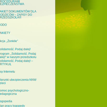
ROCEDURAMI
EZPIECZEŃSTWA
AKIET DOKUMENTÓW DLA
ODZICÓW – ZAPISY DO
RZEDSZKOLA!!!
RODO
NKIETY
kcja ,,Żonkile”
olidarność. Podaj dalej!
rogram ,,Solidarność. Podaj
alej!” w naszym przedszkolu
olidarność. Podaj dalej! –
RTYKUŁ
sy Internetu
arunki ubezpieczenia NNW
zieci
omoc psychologiczno-
edagogiczna
ogopedia
lan pracy logopedy