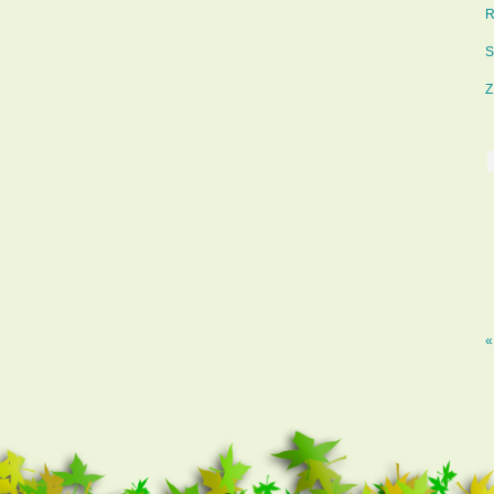
R
S
Z
«