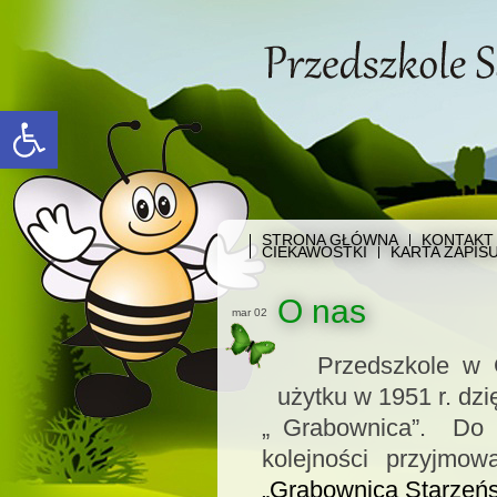
Open toolbar
STRONA GŁÓWNA
KONTAKT
CIEKAWOSTKI
KARTA ZAPIS
O nas
mar 02
Przedszkole w G
użytku w 1951 r. dzi
„ Grabownica”. Do 
kolejności przyjmo
„Grabownica Starzeńsk