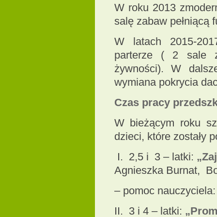
W roku 2013 zmoderni
salę zabaw pełniącą fu
W latach 2015-201
parterze ( 2 sale 
żywności). W dalsze
wymiana pokrycia dac
Czas pracy przedszko
W bieżącym roku sz
dzieci, które zostały
I. 2,5 i 3 – latki:
„Zaj
Agnieszka Burnat, B
– pomoc nauczyciela:
II. 3 i 4 – latki:
„Prom