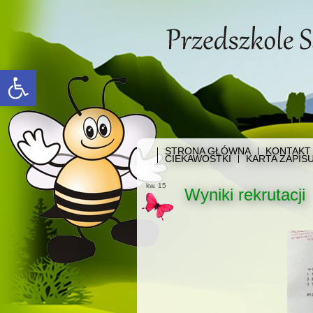
Open toolbar
STRONA GŁÓWNA
KONTAKT
CIEKAWOSTKI
KARTA ZAPIS
kw. 15
Wyniki rekrutacji