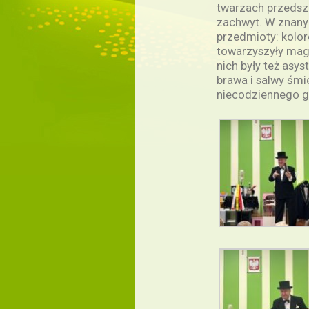
twarzach przedszk
zachwyt. W znany 
przedmioty: kolorow
towarzyszyły magi
nich były też asy
brawa i salwy śmi
niecodziennego g