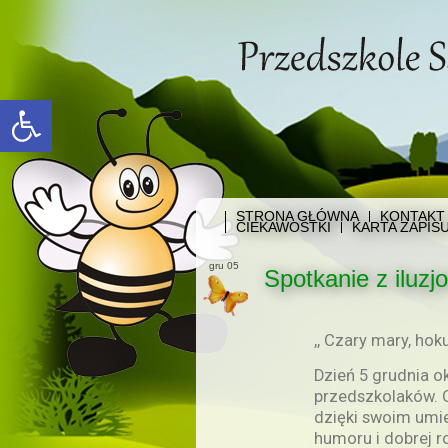
Open toolbar
STRONA GŁÓWNA
KONTAKT
CIEKAWOSTKI
KARTA ZAPIS
gru 05
Spotkanie z iluzjo
,, Czary mary, hok
Dzień 5 grudnia 
przedszkolaków. O
dzięki swoim umiej
humoru i dobrej r