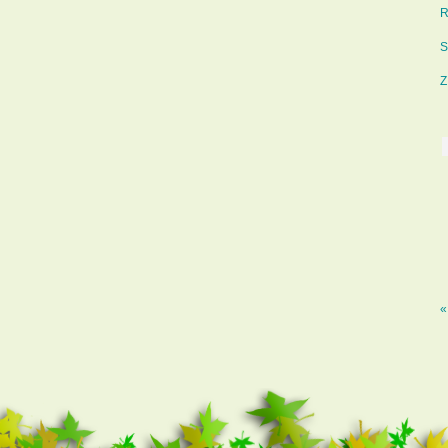
R
S
Z
«