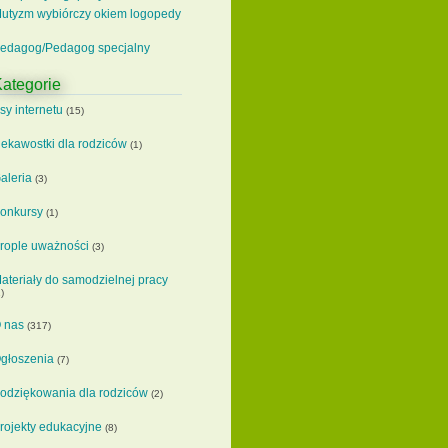
utyzm wybiórczy okiem logopedy
edagog/Pedagog specjalny
ategorie
sy internetu
(15)
iekawostki dla rodziców
(1)
aleria
(3)
onkursy
(1)
rople uważności
(3)
ateriały do samodzielnej pracy
)
 nas
(317)
głoszenia
(7)
odziękowania dla rodziców
(2)
rojekty edukacyjne
(8)