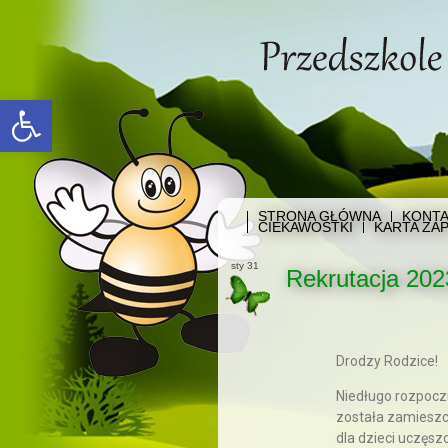
Open toolbar
STRONA GŁÓWNA
KONTA
CIEKAWOSTKI
KARTA ZAP
sty 31
Rekrutacja 202
Drodzy Rodzice!
Niedługo rozpoczn
została zamieszc
dla dzieci uczęsz