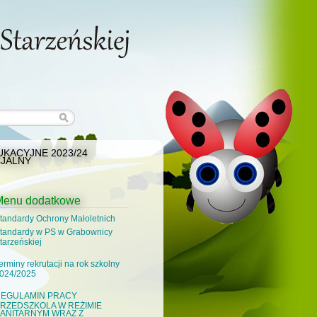
KACYJNE 2023/24
JALNY
Menu dodatkowe
tandardy Ochrony Małoletnich
tandardy w PS w Grabownicy
tarzeńskiej
erminy rekrutacji na rok szkolny
024/2025
EGULAMIN PRACY
RZEDSZKOLA W REŻIMIE
ANITARNYM WRAZ Z