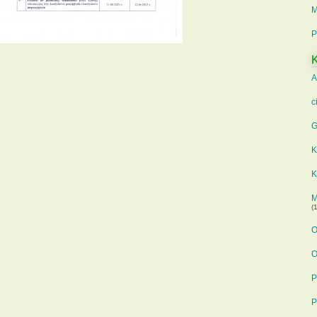
M
P
K
A
c
G
K
K
M
(1
O
O
P
P