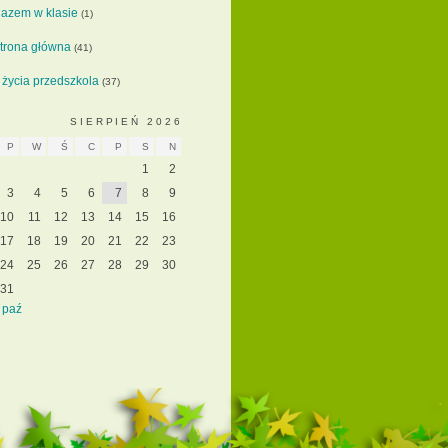
azem w klasie
(1)
trona główna
(41)
 życia przedszkola
(37)
SIERPIEŃ 2026
P
W
Ś
C
P
S
N
1
2
3
4
5
6
7
8
9
10
11
12
13
14
15
16
17
18
19
20
21
22
23
24
25
26
27
28
29
30
31
 paź