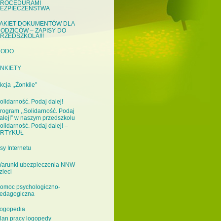
ROCEDURAMI
EZPIECZEŃSTWA
AKIET DOKUMENTÓW DLA
ODZICÓW – ZAPISY DO
RZEDSZKOLA!!!
RODO
NKIETY
kcja ,,Żonkile”
olidarność. Podaj dalej!
rogram ,,Solidarność. Podaj
alej!” w naszym przedszkolu
olidarność. Podaj dalej! –
RTYKUŁ
sy Internetu
arunki ubezpieczenia NNW
zieci
omoc psychologiczno-
edagogiczna
ogopedia
lan pracy logopedy