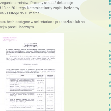
P
rzeganie terminów. Prosimy składać deklaracje
B
 13 do 20 lutego. Natomiast karty zapisu będziemy
P
ia 21 lutego do 10 marca.
R
P
isu będą dostępne w sekretariacie przedszkola lub na
owej w panelu bocznym.
A
A
S
P
d
S
A
A
W
d
P
p
L
P