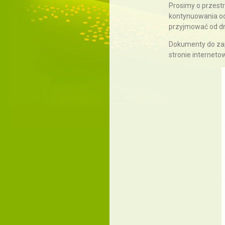
Prosimy o przest
kontynuowania od
przyjmować od dn
Dokumenty do zap
stronie internet