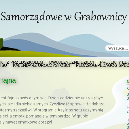
KT Z PRZEDSZKOLEM
DWUJĘZYCZNE DZIECI
PROJEKTY EDU
ISU
KALENDARZ UROCZYSTOŚCI
PEDAGOG/PEDAGOG SPEC
 fajna
S
S
jest fajna każdy o tym wie. Dzieci codziennie uczą się być
S
ch, ale i dla siebie samych. Życzliwość sprawia, że dobrze
T
esteśmy szczęśliwi. W programie Asy Internetu uczymy się
2
sieci, a emotki pomagają w tym bardzo. W grupie
R
ały nawet emotkowe obrazy!
P
S