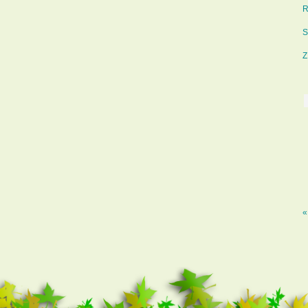
R
S
Z
«