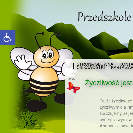
Open toolbar
STRONA GŁÓWNA
KONTA
CIEKAWOSTKI
KARTA ZAP
lis 27
Życzliwość jest
To, że życzliwość 
życzliwym dla inny
się czujemy, że j
być życzliwymi w 
Anananski powst