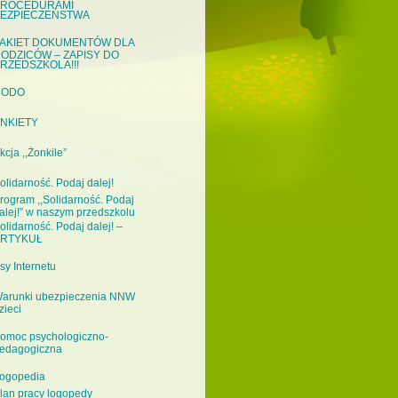
ROCEDURAMI
EZPIECZEŃSTWA
AKIET DOKUMENTÓW DLA
ODZICÓW – ZAPISY DO
RZEDSZKOLA!!!
RODO
NKIETY
kcja ,,Żonkile”
olidarność. Podaj dalej!
rogram ,,Solidarność. Podaj
alej!” w naszym przedszkolu
olidarność. Podaj dalej! –
RTYKUŁ
sy Internetu
arunki ubezpieczenia NNW
zieci
omoc psychologiczno-
edagogiczna
ogopedia
lan pracy logopedy