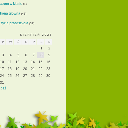
azem w klasie
(1)
trona główna
(41)
 życia przedszkola
(37)
SIERPIEŃ 2026
P
W
Ś
C
P
S
N
1
2
3
4
5
6
7
8
9
10
11
12
13
14
15
16
17
18
19
20
21
22
23
24
25
26
27
28
29
30
31
 paź