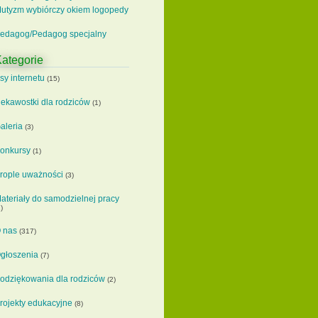
utyzm wybiórczy okiem logopedy
edagog/Pedagog specjalny
ategorie
sy internetu
(15)
iekawostki dla rodziców
(1)
aleria
(3)
onkursy
(1)
rople uważności
(3)
ateriały do samodzielnej pracy
)
 nas
(317)
głoszenia
(7)
odziękowania dla rodziców
(2)
rojekty edukacyjne
(8)