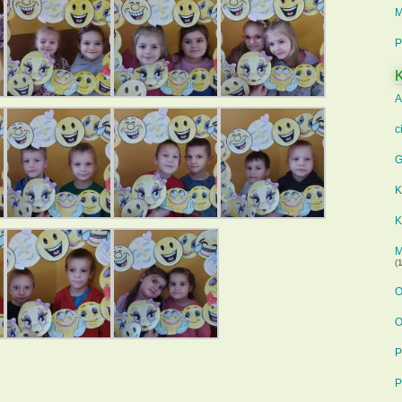
M
P
K
A
c
G
K
K
M
(1
O
O
P
P