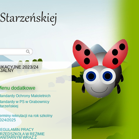
KACYJNE 2023/24
JALNY
Menu dodatkowe
tandardy Ochrony Małoletnich
tandardy w PS w Grabownicy
tarzeńskiej
erminy rekrutacji na rok szkolny
024/2025
EGULAMIN PRACY
RZEDSZKOLA W REŻIMIE
ANITARNYM WRAZ Z