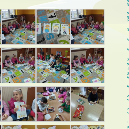
P
B
P
R
P
A
A
S
P
d
S
A
A
W
d
P
p
L
P