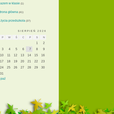
azem w klasie
(1)
trona główna
(41)
 życia przedszkola
(37)
SIERPIEŃ 2026
P
W
Ś
C
P
S
N
1
2
3
4
5
6
7
8
9
10
11
12
13
14
15
16
17
18
19
20
21
22
23
24
25
26
27
28
29
30
31
 paź