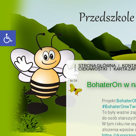
Open toolbar
STRONA GŁÓWNA
KONTA
CIEKAWOSTKI
KARTA ZAP
lis 04
BohaterOn w n
Projekt
BohaterO
#BohaterOnwTwo
To były ważne zaję
do osób starszych
W tym roku nie w
złożenia wpisów o
https://dumnizpo