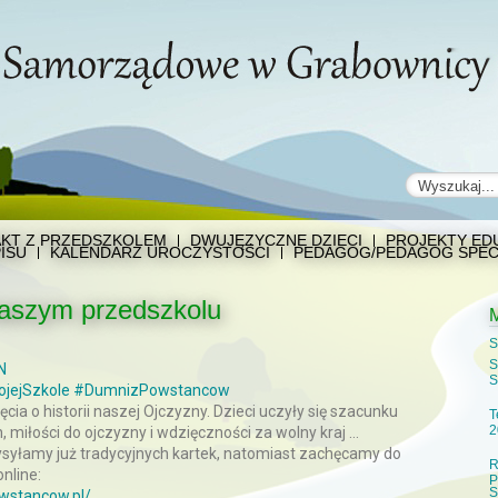
KT Z PRZEDSZKOLEM
DWUJĘZYCZNE DZIECI
PROJEKTY EDU
ISU
KALENDARZ UROCZYSTOŚCI
PEDAGOG/PEDAGOG SPEC
aszym przedszkolu
S
S
N
S
jejSzkole
#DumnizPowstancow
cia o historii naszej Ojczyzny. Dzieci uczyły się szacunku
T
2
, miłości do ojczyzny i wdzięczności za wolny kraj …
ysyłamy już tradycyjnych kartek, natomiast zachęcamy do
R
nline:
P
S
wstancow.pl/