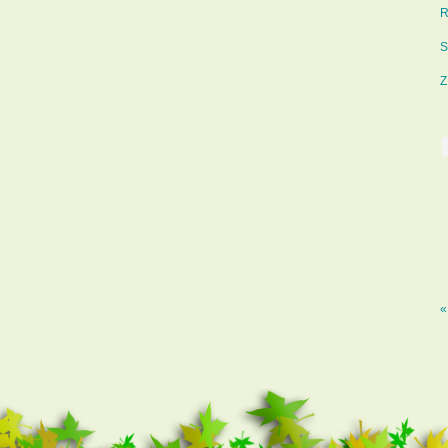
R
S
Z
«