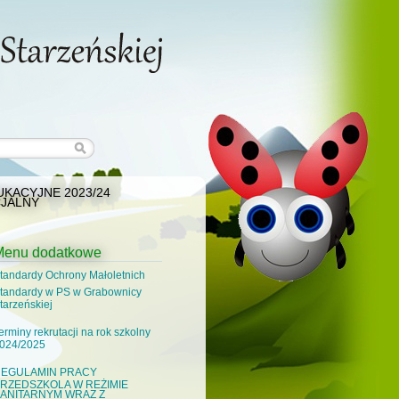
KACYJNE 2023/24
JALNY
Menu dodatkowe
tandardy Ochrony Małoletnich
tandardy w PS w Grabownicy
tarzeńskiej
erminy rekrutacji na rok szkolny
024/2025
EGULAMIN PRACY
RZEDSZKOLA W REŻIMIE
ANITARNYM WRAZ Z