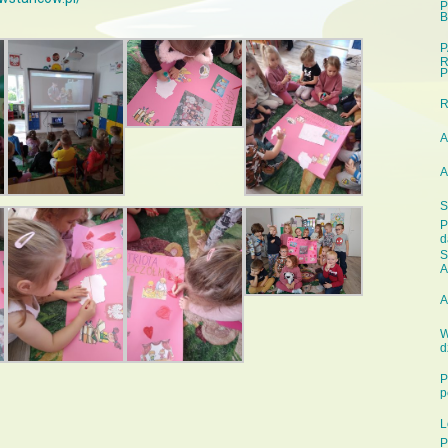
P
B
P
R
P
A
A
S
P
d
S
A
A
W
d
P
p
L
P