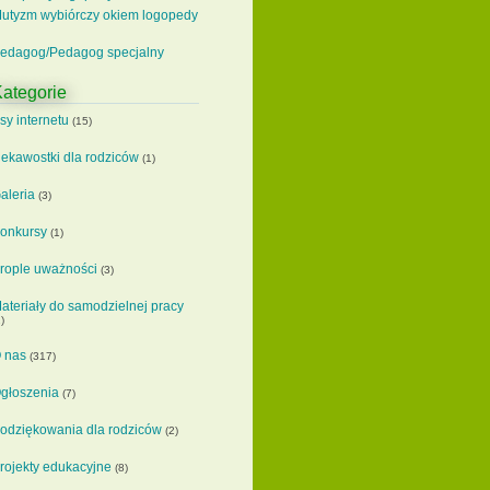
utyzm wybiórczy okiem logopedy
edagog/Pedagog specjalny
ategorie
sy internetu
(15)
iekawostki dla rodziców
(1)
aleria
(3)
onkursy
(1)
rople uważności
(3)
ateriały do samodzielnej pracy
)
 nas
(317)
głoszenia
(7)
odziękowania dla rodziców
(2)
rojekty edukacyjne
(8)