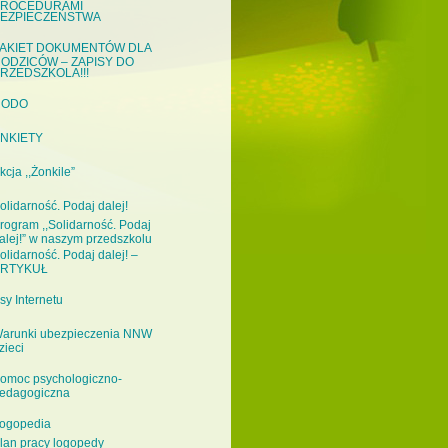
ROCEDURAMI
EZPIECZEŃSTWA
AKIET DOKUMENTÓW DLA
ODZICÓW – ZAPISY DO
RZEDSZKOLA!!!
RODO
NKIETY
kcja ,,Żonkile”
olidarność. Podaj dalej!
rogram ,,Solidarność. Podaj
alej!” w naszym przedszkolu
olidarność. Podaj dalej! –
RTYKUŁ
sy Internetu
arunki ubezpieczenia NNW
zieci
omoc psychologiczno-
edagogiczna
ogopedia
lan pracy logopedy