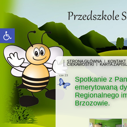
Open toolbar
STRONA GŁÓWNA
KONTAKT
CIEKAWOSTKI
KARTA ZAPIS
cze 23
Spotkanie z Pan
emerytowaną dy
Regionalnego i
Brzozowie.